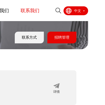
我们
联系我们
中文
联系方式
招聘管理
详情